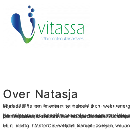
Over Natasja
Sinds 2015 run ik mijn eigen praktijk in orthomoleculaire- en darmtherapie. Mijn doel is om mensen te helpen zich weer energiek en gezond te voelen.
Na mijn studies bedrijfseconomie en commerciële economie werkte ik jarenlang in de financiële dienstverlening. Door mijn eigen ervaringen met darmklachten ontdekte ik hoeveel invloed voeding heeft op je gezondheid. Dit inspireerde me om me te specialiseren in orthomoleculaire geneeskunde, darmtherapie en medische basis
Mijn motto: ‘Meten is weten!’ Samen zoeken we naar wat jouw lichaam echt nodig heeft. Geen tijdelij