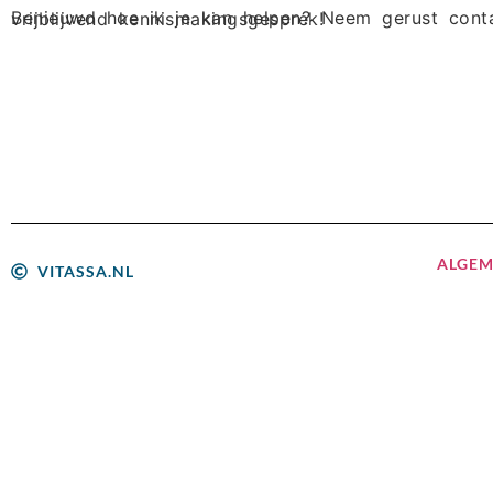
Benieuwd hoe ik je kan helpen? Neem gerust contact op voor een vrijblijvend kennismakingsgesprek!
ALGE
VITASSA.NL